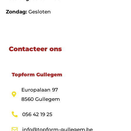
Zondag:
Gesloten
Contacteer ons
Topform Gullegem
Europalaan 97
8560 Gullegem
056 42 19 25
info@topform-gullegem.be