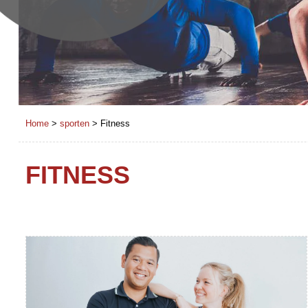
Home
>
sporten
>
Fitness
FITNESS