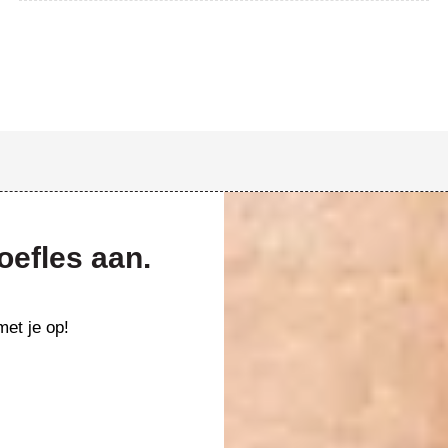
roefles aan.
et je op!