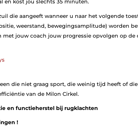
al en kost jou slechts 35 minuten.
 zuil die aangeeft wanneer u naar het volgende toes
zitpositie, weerstand, bewegingsamplitude) worden b
en met jouw coach jouw progressie opvolgen op de 
ys
een die niet graag sport, die weinig tijd heeft of di
ficiëntie van de Milon Cirkel.
ie en functieherstel bij rugklachten
ingen !