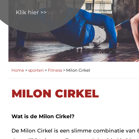
Klik hier >>
Home
>
sporten
>
Fitness
>
Milon Cirkel
MILON CIRKEL
Wat is de Milon Cirkel?
De Milon Cirkel is een slimme combinatie van 