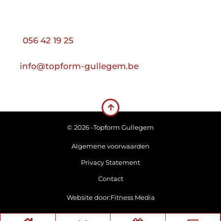
056 42 19 25
info@topform-gullegem.be
© 2026 -
Topform Gullegem
Algemene voorwaarden
Privacy Statement
Contact
Website door:
Fitness Media