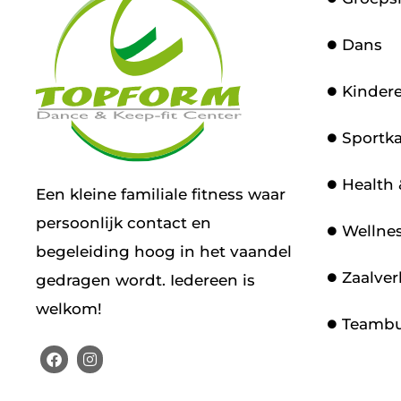
Dans
Kinder
Sportk
Health
Een kleine familiale fitness waar
persoonlijk contact en
Wellne
begeleiding hoog in het vaandel
Zaalve
gedragen wordt. Iedereen is
welkom!
Teambu